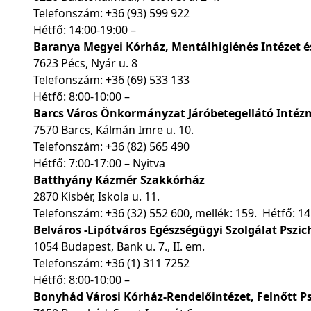
Telefonszám:
+36 (93) 599 922
Hétfő: 14:00-19:00 –
Baranya Megyei Kórház, Mentálhigiénés Intézet 
7623 Pécs, Nyár u. 8
Telefonszám:
+36 (69) 533 133
Hétfő: 8:00-10:00 –
Barcs Város Önkormányzat Járóbetegellátó Intézm
7570 Barcs, Kálmán Imre u. 10.
Telefonszám:
+36 (82) 565 490
Hétfő: 7:00-17:00 – Nyitva
Batthyány Kázmér Szakkórház
2870 Kisbér, Iskola u. 11.
Telefonszám:
+36 (32) 552 600
, mellék: 159. Hétfő: 14
Belváros -Lipótváros Egészségügyi Szolgálat Pszic
1054 Budapest, Bank u. 7., II. em.
Telefonszám:
+36 (1) 311 7252
Hétfő: 8:00-10:00 –
Bonyhád Városi Kórház-Rendelőintézet, Felnőtt Ps