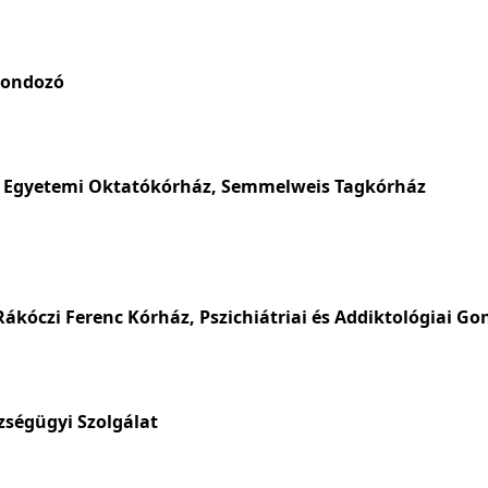
gondozó
s Egyetemi Oktatókórház, Semmelweis Tagkórház
kóczi Ferenc Kórház, Pszichiátriai és Addiktológiai G
zségügyi Szolgálat