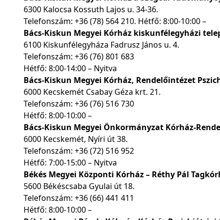
6300 Kalocsa Kossuth Lajos u. 34-36.
Telefonszám:
+36 (78) 564 210
. Hétfő: 8:00-10:00 –
Bács-Kiskun Megyei Kórház kiskunfélegyházi tele
6100 Kiskunfélegyháza Fadrusz János u. 4.
Telefonszám:
+36 (76) 801 683
Hétfő: 8:00-14:00 – Nyitva
Bács-Kiskun Megyei Kórház, Rendelőintézet Pszich
6000 Kecskemét Csabay Géza krt. 21.
Telefonszám:
+36 (76) 516 730
Hétfő: 8:00-10:00 –
Bács-Kiskun Megyei Önkormányzat Kórház-Rendelői
6000 Kecskemét, Nyíri út 38.
Telefonszám:
+36 (72) 516 952
Hétfő: 7:00-15:00 – Nyitva
Békés Megyei Központi Kórház – Réthy Pál Tagkórhá
5600 Békéscsaba Gyulai út 18.
Telefonszám:
+36 (66) 441 411
Hétfő: 8:00-10:00 –