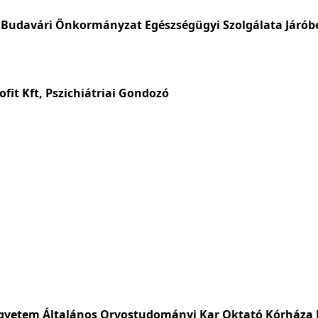
Budavári Önkormányzat Egészségügyi Szolgálata Járóbe
fit Kft, Pszichiátriai Gondozó
yetem Általános Orvostudományi Kar Oktató Kórháza K