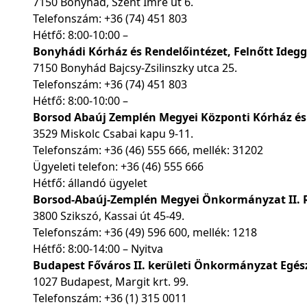
7150 Bonyhád, Szent Imre út 6.
Telefonszám:
+36 (74) 451 803
Hétfő: 8:00-10:00 –
Bonyhádi Kórház és Rendelőintézet, Felnőtt Ideg
7150 Bonyhád Bajcsy-Zsilinszky utca 25.
Telefonszám:
+36 (74) 451 803
Hétfő: 8:00-10:00 –
Borsod Abaúj Zemplén Megyei Központi Kórház é
3529 Miskolc Csabai kapu 9-11.
Telefonszám:
+36 (46) 555 666
, mellék: 31202
Ügyeleti telefon:
+36 (46) 555 666
Hétfő: állandó ügyelet
Borsod-Abaúj-Zemplén Megyei Önkormányzat II. Rá
3800 Szikszó, Kassai út 45-49.
Telefonszám:
+36 (49) 596 600
, mellék: 1218
Hétfő: 8:00-14:00 – Nyitva
Budapest Főváros II. kerületi Önkormányzat Egés
1027 Budapest, Margit krt. 99.
Telefonszám:
+36 (1) 315 0011