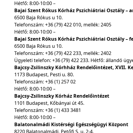
Hétfő: 8:00-10:00 –
Bajai Szent Rókus Kórház Pszichiátriai Osztály –
6500 Baja Rókus u 10.
Telefonszám:
+36 (79) 422 010
, mellék: 2405
Hétfő: 8:00-10:00 –
Bajai Szent Rókus Kórház Pszichiátriai Osztály – 
6500 Baja Rókus u 10.
Telefonszám:
+36 (79) 422 233
, mellék: 2402
Ügyeleti telefon:
+36 (79) 422 233
. Hétfő: állandó ügy
Bajcsy-Zsilinszky Kórhház Rendelőintézet, XVII. K
1173 Budapest, Pesti u. 80.
Telefonszám:
+36 (1) 257 02
Hétfő: 8:00-10:00 –
Bajcsy-Zsilinszky Kórház Rendelőintézet
1101 Budapest, Kőbányai út 45.
Telefonszám:
+36 (1) 433 3481
Hétfő: 8:00-10:00 –
Balatonalmádi Kistérségi Egészségügyi Központ
8220 Balatonalmádi, Petőfi S. u. 2-4.