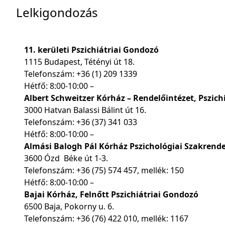
Lelkigondozás
11. kerületi Pszichiátriai Gondozó
1115 Budapest, Tétényi út 18.
Telefonszám:
+36 (1) 209 1339
Hétfő: 8:00-10:00 –
Albert Schweitzer Kórház – Rendelőintézet, Pszichi
3000 Hatvan Balassi Bálint út 16.
Telefonszám:
+36 (37) 341 033
Hétfő: 8:00-10:00 –
Almási Balogh Pál Kórház Pszichológiai Szakrend
3600 Ózd Béke út 1-3.
Telefonszám:
+36 (75) 574 457
, mellék: 150
Hétfő: 8:00-10:00 –
Bajai Kórház, Felnőtt Pszichiátriai Gondozó
6500 Baja, Pokorny u. 6.
Telefonszám:
+36 (76) 422 010
, mellék: 1167