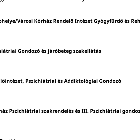
phelye/Városi Kórház Rendelő Intézet Gyógyfürdő és Reh
iátriai Gondozó és járóbeteg szakellátás
ntézet, Pszichiátriai és Addiktológiai Gondozó
z Pszichiátriai szakrendelés és III. Pszichiátriai gondo