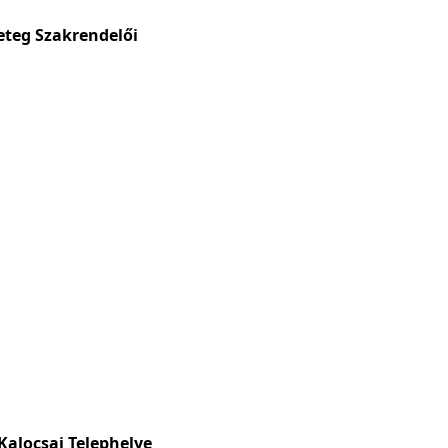
teg Szakrendelői
alocsai Telephelye