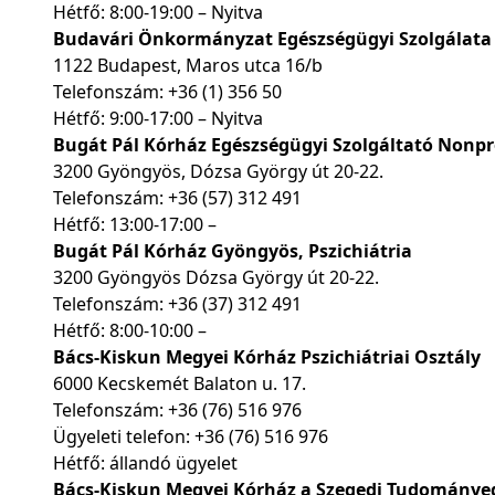
Hétfő: 8:00-19:00 – Nyitva
Budavári Önkormányzat Egészségügyi Szolgálata 
1122 Budapest, Maros utca 16/b
Telefonszám:
+36 (1) 356 50
Hétfő: 9:00-17:00 – Nyitva
Bugát Pál Kórház Egészségügyi Szolgáltató Nonpro
3200 Gyöngyös, Dózsa György út 20-22.
Telefonszám:
+36 (57) 312 491
Hétfő: 13:00-17:00 –
Bugát Pál Kórház Gyöngyös, Pszichiátria
3200 Gyöngyös Dózsa György út 20-22.
Telefonszám:
+36 (37) 312 491
Hétfő: 8:00-10:00 –
Bács-Kiskun Megyei Kórház Pszichiátriai Osztály
6000 Kecskemét Balaton u. 17.
Telefonszám:
+36 (76) 516 976
Ügyeleti telefon:
+36 (76) 516 976
Hétfő: állandó ügyelet
Bács-Kiskun Megyei Kórház a Szegedi Tudományeg