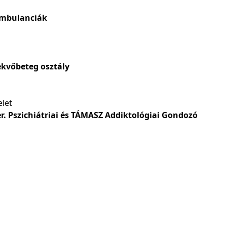
 ambulanciák
fekvőbeteg osztály
elet
er. Pszichiátriai és TÁMASZ Addiktológiai Gondozó