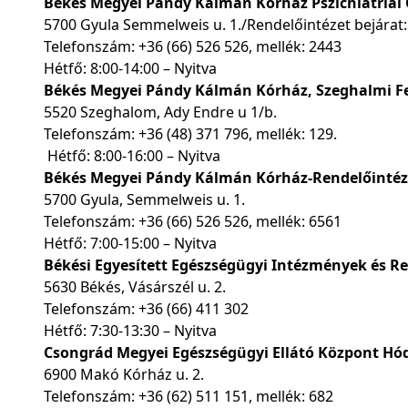
Békés Megyei Pándy Kálmán Kórház Pszichiátriai 
5700 Gyula Semmelweis u. 1./Rendelőintézet bejárat:
Telefonszám:
+36 (66) 526 526
, mellék: 2443
Hétfő: 8:00-14:00 – Nyitva
Békés Megyei Pándy Kálmán Kórház, Szeghalmi Fek
5520 Szeghalom, Ady Endre u 1/b.
Telefonszám:
+36 (48) 371 796
, mellék: 129.
Hétfő: 8:00-16:00 – Nyitva
Békés Megyei Pándy Kálmán Kórház-Rendelőintéze
5700 Gyula, Semmelweis u. 1.
Telefonszám:
+36 (66) 526 526
, mellék: 6561
Hétfő: 7:00-15:00 – Nyitva
Békési Egyesített Egészségügyi Intézmények és Re
5630 Békés, Vásárszél u. 2.
Telefonszám:
+36 (66) 411 302
Hétfő: 7:30-13:30 – Nyitva
Csongrád Megyei Egészségügyi Ellátó Központ H
6900 Makó Kórház u. 2.
Telefonszám:
+36 (62) 511 151
, mellék: 682