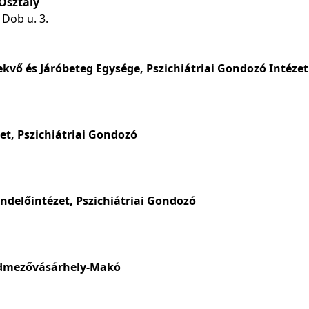
Osztály
 Dob u. 3.
vő és Járóbeteg Egysége, Pszichiátriai Gondozó Intézet
t, Pszichiátriai Gondozó
ndelőintézet, Pszichiátriai Gondozó
ódmezővásárhely-Makó