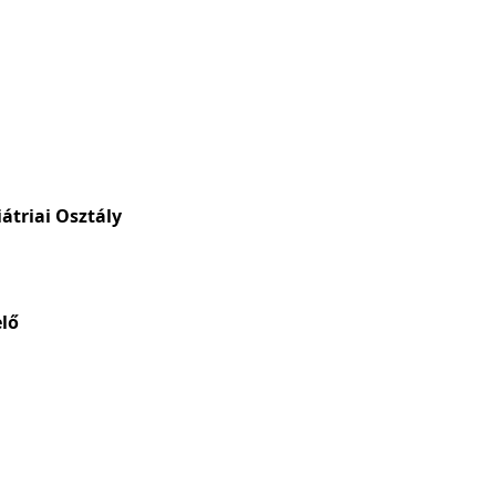
átriai Osztály
elő